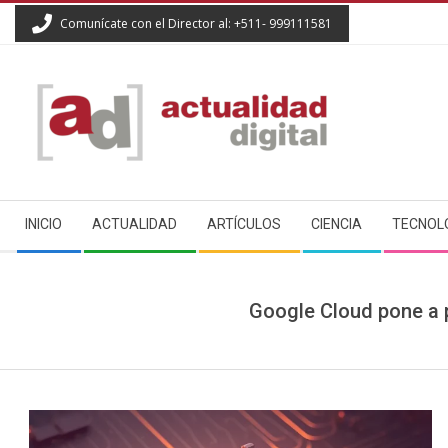
Skip
Comunícate con el Director al: +511- 999111581
to
content
ACTUALIDAD
Secondary
DIGITAL
INICIO
ACTUALIDAD
ARTÍCULOS
CIENCIA
TECNOL
Navigation
Menu
Google Cloud pone a p