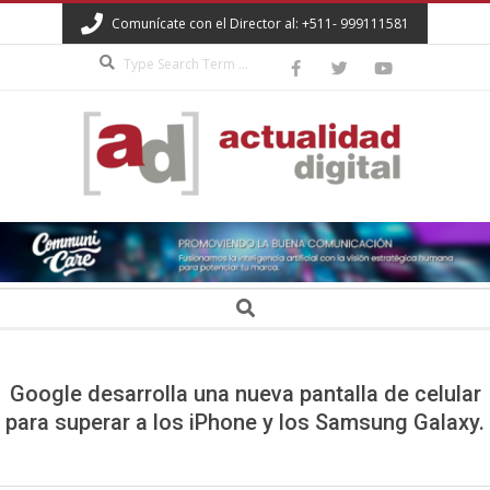
Skip
Comunícate con el Director al: +511- 999111581
to
Search
content
ACTUALIDAD
DIGITAL
Secondary
Search
Navigation
Menu
Google desarrolla una nueva pantalla de celular
para superar a los iPhone y los Samsung Galaxy.