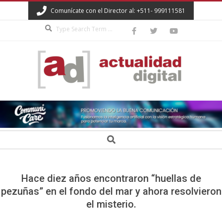
Skip
Comunícate con el Director al: +511- 999111581
to
Search
content
ACTUALIDAD
DIGITAL
Secondary
Search
Navigation
Menu
Hace diez años encontraron “huellas de
pezuñas” en el fondo del mar y ahora resolvieron
el misterio.