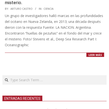
misterio.
2023-
BY:
ARTURO CASTRO
IN:
CIENCIA
11-
Un grupo de investigadores halló marcas en las profundidades
01
del océano en Nueva Zelanda, en 2013; una década después
dieron con la respuesta Fuente: LA NACION. Argentina.
Encontraron “huellas de pezuñas” en el fondo del mar y crece
el misterio. Foto/ Stevens et al., Deep Sea Research Part I:
Oceanographic
LEER MÁS
Search
ENTRADAS RECIENTES