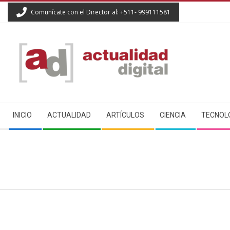
Skip
Comunícate con el Director al: +511- 999111581
to
content
ACTUALIDAD
Secondary
DIGITAL
INICIO
ACTUALIDAD
ARTÍCULOS
CIENCIA
TECNOL
Navigation
Menu