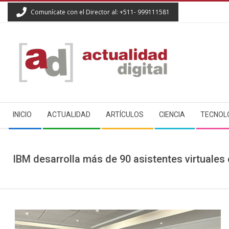
Skip
Comunícate con el Director al: +511- 999111581
to
content
ACTUALIDAD
Secondary
DIGITAL
INICIO
ACTUALIDAD
ARTÍCULOS
CIENCIA
TECNOL
Navigation
Menu
IBM desarrolla más de 90 asistentes virtuales 