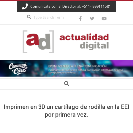
Skip
Comunícate con el Director al: +511- 999111581
to
Search
content
ACTUALIDAD
DIGITAL
Secondary
Search
Navigation
Menu
Imprimen en 3D un cartílago de rodilla en la EEI
por primera vez.