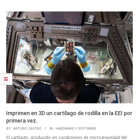
Imprimen en 3D un cartílago de rodilla en la EEI por
primera vez.
2023-
BY:
ARTURO CASTRO
IN:
HARDWARE Y SOFTWARE
09-
El cartílago, producido en condiciones de microgravedad del