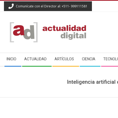
Skip
Comunícate con el Director al: +511- 999111581
to
content
ACTUALIDAD
Secondary
DIGITAL
INICIO
ACTUALIDAD
ARTÍCULOS
CIENCIA
TECNOL
Navigation
Menu
Inteligencia artifici