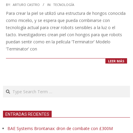
2023-
BY:
ARTURO CASTRO
IN:
TECNOLOGÍA
09-
Para crear la piel se utilizó una estructura de hongos conocida
11
como micelio, y se espera que pueda combinarse con
tecnología actual para crear robots sensibles a la luz o el
tacto. Investigadores crean piel con hongos para que robots
puedan sentir como en la película ‘Terminator’ Modelo
‘Terminator’ con
LEER MÁS
Search
ENTRADAS RECIENTES
BAE Systems Brontanax: dron de combate con £300M