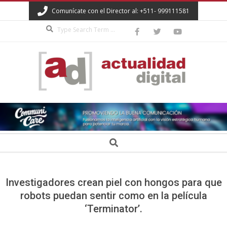
Skip
Comunícate con el Director al: +511- 999111581
to
Search
content
ACTUALIDAD
DIGITAL
Secondary
Search
Navigation
Menu
Investigadores crean piel con hongos para que
robots puedan sentir como en la película
‘Terminator’.