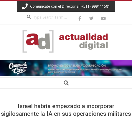
Skip
Comunícate con el Director al: +511- 999111581
to
Search
content
ACTUALIDAD
DIGITAL
Secondary
Search
Navigation
Menu
Israel habría empezado a incorporar
sigilosamente la IA en sus operaciones militares