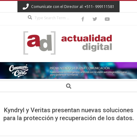
Skip
Comunícate con el Director al: +511- 999111581
to
Search
content
ACTUALIDAD
DIGITAL
Secondary
Search
Navigation
Menu
Kyndryl y Veritas presentan nuevas soluciones
para la protección y recuperación de los datos.