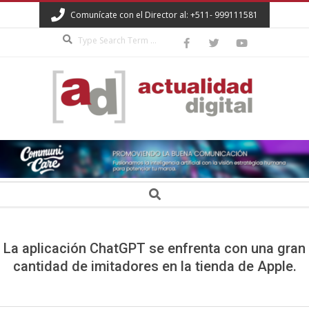
Skip
Comunícate con el Director al: +511- 999111581
to
Search
content
ACTUALIDAD
DIGITAL
Secondary
Search
Navigation
Menu
La aplicación ChatGPT se enfrenta con una gran
cantidad de imitadores en la tienda de Apple.