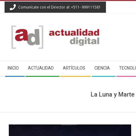
Skip
Comunícate con el Director al: +511- 999111581
to
content
ACTUALIDAD
Secondary
DIGITAL
INICIO
ACTUALIDAD
ARTÍCULOS
CIENCIA
TECNOL
Navigation
Menu
La Luna y Marte