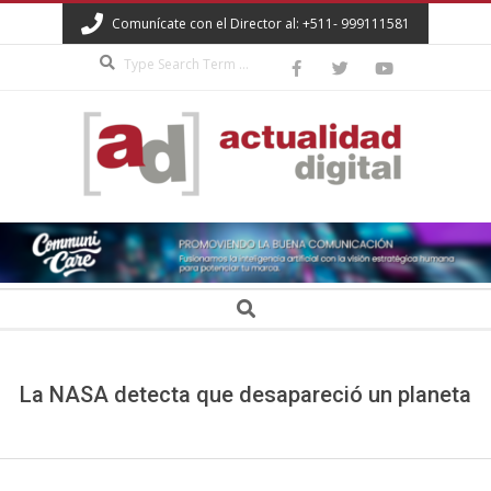
Skip
Comunícate con el Director al: +511- 999111581
to
Search
content
ACTUALIDAD
DIGITAL
Secondary
Search
Navigation
Menu
La NASA detecta que desapareció un planeta