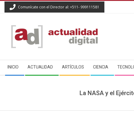
Skip
Comunícate con el Director al: +511- 999111581
to
content
ACTUALIDAD
Secondary
DIGITAL
INICIO
ACTUALIDAD
ARTÍCULOS
CIENCIA
TECNOL
Navigation
Menu
La NASA y el Ejércit