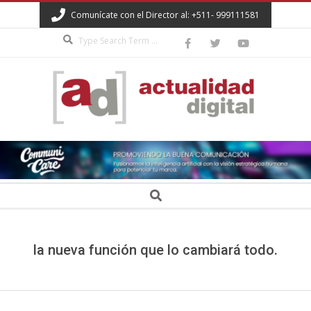
Skip
Comunícate con el Director al: +511- 999111581
to
Search
content
ACTUALIDAD
DIGITAL
Secondary
Search
Navigation
Menu
la nueva función que lo cambiará todo.