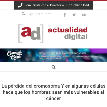
Skip
Comunícate con el Director al: +511- 999111581
to
Search
content
ACTUALIDAD
DIGITAL
Secondary
Search
Navigation
Menu
La pérdida del cromosoma Y en algunas células
hace que los hombres sean más vulnerables al
cáncer