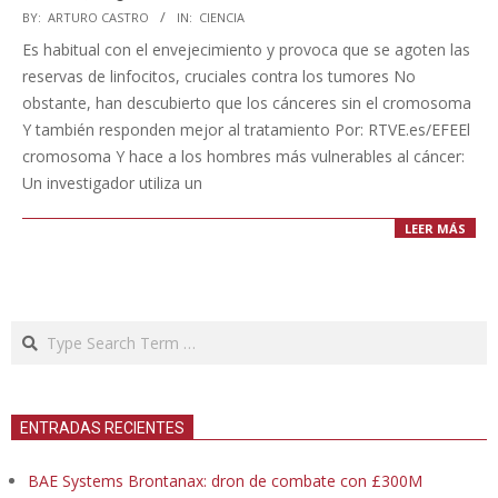
2023-
BY:
ARTURO CASTRO
IN:
CIENCIA
06-
Es habitual con el envejecimiento y provoca que se agoten las
25
reservas de linfocitos, cruciales contra los tumores No
obstante, han descubierto que los cánceres sin el cromosoma
Y también responden mejor al tratamiento Por: RTVE.es/EFEEl
cromosoma Y hace a los hombres más vulnerables al cáncer:
Un investigador utiliza un
LEER MÁS
Search
ENTRADAS RECIENTES
BAE Systems Brontanax: dron de combate con £300M