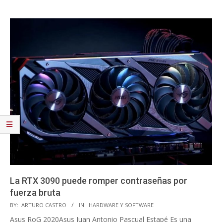
La RTX 3090 puede romper contraseñas por
fuerza bruta
2020-
BY:
ARTURO CASTRO
IN:
HARDWARE Y SOFTWARE
10-
Asus RoG 2020Asus Juan Antonio Pascual Estapé Es una