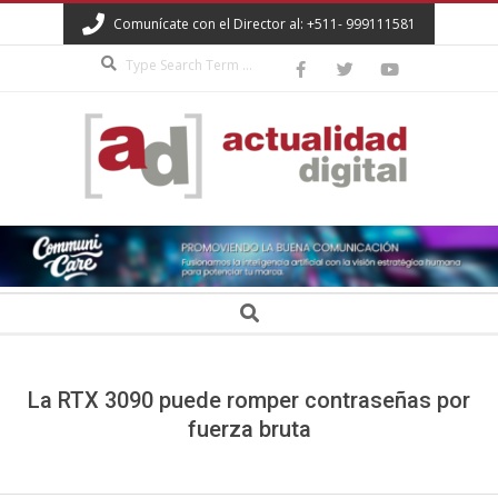
Skip
Comunícate con el Director al: +511- 999111581
to
Search
content
ACTUALIDAD
DIGITAL
Secondary
Search
Navigation
Menu
La RTX 3090 puede romper contraseñas por
fuerza bruta