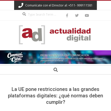
Skip
Comunícate con el Director al: +511- 999111581
to
Search
content
ACTUALIDAD
DIGITAL
Secondary
Search
Navigation
Menu
La UE pone restricciones a las grandes
plataformas digitales: ¿qué normas deben
cumplir?