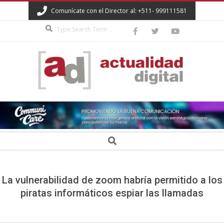
Skip
Comunícate con el Director al: +511- 999111581
to
Search
content
ACTUALIDAD
DIGITAL
Secondary
Search
Navigation
Menu
La vulnerabilidad de zoom habría permitido a los
piratas informáticos espiar las llamadas