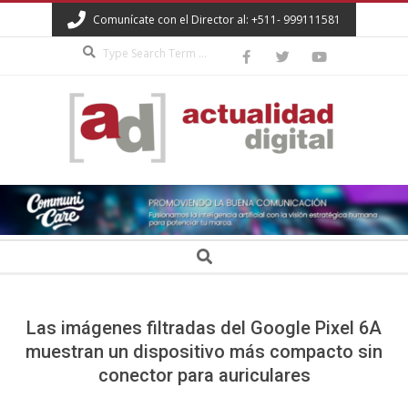
Skip
Comunícate con el Director al: +511- 999111581
to
Search
content
ACTUALIDAD
DIGITAL
Secondary
Search
Navigation
Menu
Las imágenes filtradas del Google Pixel 6A
muestran un dispositivo más compacto sin
conector para auriculares