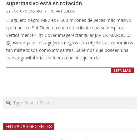
supermasivo está en rotación.
2023-
BY:
ARTURO CASTRO
IN:
ARTÍCULOS
10-
El agujero negro M87 es 6.500 millones de veces más masivo
06
que nuestro Sol Tiene un chorro oscilante que se desplaza
verticalmente Fig1 Cover Imagerectangular JAVIER MARQUEZ
@javimarquez Los agujeros negros son objetos astronómicos
tan misteriosos como intrigantes. Sabemos que poseen una
fuerza gravitatoria tan fuerte que ni siquiera la
LEER MÁS
Search
ENTRADAS RECIENTES