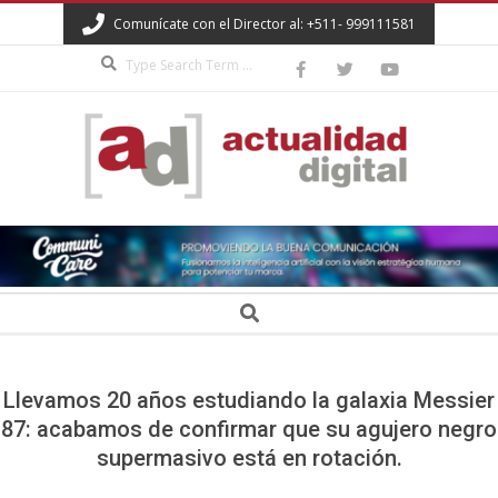
Skip
Comunícate con el Director al: +511- 999111581
to
Search
content
ACTUALIDAD
DIGITAL
Secondary
Search
Navigation
Menu
Llevamos 20 años estudiando la galaxia Messier
87: acabamos de confirmar que su agujero negro
supermasivo está en rotación.