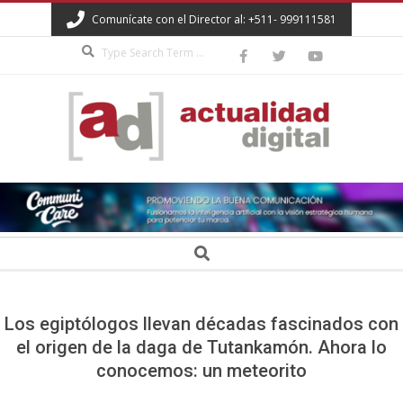
Skip
Comunícate con el Director al: +511- 999111581
to
Search
content
ACTUALIDAD
DIGITAL
Secondary
Search
Navigation
Menu
Los egiptólogos llevan décadas fascinados con
el origen de la daga de Tutankamón. Ahora lo
conocemos: un meteorito