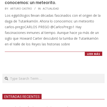
conocemos: un meteorito.
2023-
BY:
ARTURO CASTRO
IN:
ACTUALIDAD
07-
Los egiptólogos llevan décadas fascinados con el origen de la
07
daga de Tutankamón. Ahora lo conocemos: un meteorito
carlos-pregoCARLOS PREGO @CarlosPrego1 Hay
fascinaciones inmunes al tiempo. Aunque hace ya más de un
siglo que Howard Carter descubrió la tumba de Tutankamón
en el Valle de los Reyes las historias sobre
LEER MÁS
Search
ENTRADAS RECIENTES