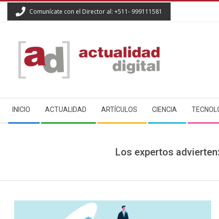
Skip
Comunícate con el Director al: +511- 999111581
to
content
ACTUALIDAD
Secondary
DIGITAL
INICIO
ACTUALIDAD
ARTÍCULOS
CIENCIA
TECNOL
Navigation
Menu
Los expertos advierten