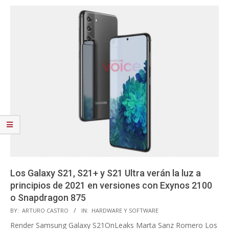
Los Galaxy S21, S21+ y S21 Ultra verán la luz a
principios de 2021 en versiones con Exynos 2100
o Snapdragon 875
2020-
BY:
ARTURO CASTRO
IN:
HARDWARE Y SOFTWARE
11-
Render Samsung Galaxy S21OnLeaks Marta Sanz Romero Los