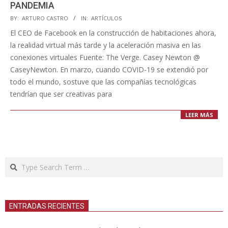
PANDEMIA
2020-
BY:
ARTURO CASTRO
IN:
ARTÍCULOS
04-
El CEO de Facebook en la construcción de habitaciones ahora,
24
la realidad virtual más tarde y la aceleración masiva en las
conexiones virtuales Fuente: The Verge. Casey Newton @
CaseyNewton. En marzo, cuando COVID-19 se extendió por
todo el mundo, sostuve que las compañías tecnológicas
tendrían que ser creativas para
LEER MÁS
Search
ENTRADAS RECIENTES