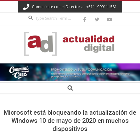
Skip
Comunícate con el Director al: +511- 999111581
to
Search
content
ACTUALIDAD
DIGITAL
Secondary
Search
Navigation
Menu
Microsoft está bloqueando la actualización de
Windows 10 de mayo de 2020 en muchos
dispositivos