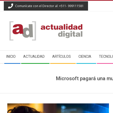
Skip
Comunícate con el Director al: +511- 999111581
to
content
ACTUALIDAD
Secondary
DIGITAL
INICIO
ACTUALIDAD
ARTÍCULOS
CIENCIA
TECNOL
Navigation
Menu
Microsoft pagará una mul