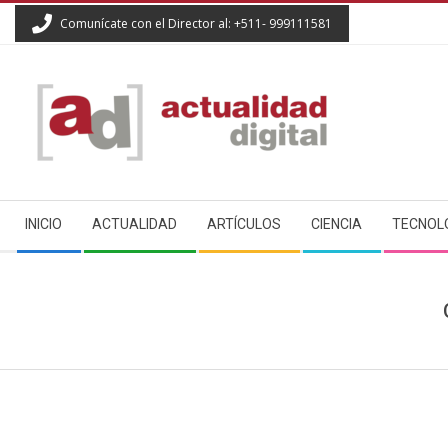
Skip
Comunícate con el Director al: +511- 999111581
to
content
ACTUALIDAD
Secondary
DIGITAL
INICIO
ACTUALIDAD
ARTÍCULOS
CIENCIA
TECNOL
Navigation
Menu