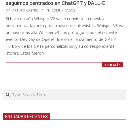
seguimos centrados en ChatGPT y DALL-E
2023-
BY:
ARTURO CASTRO
IN:
COMUNICADOS
11-
Si hace un año Whisper V2 ya se convirtió en nuestra
14
herramienta favorita para transcribir entrevistas, Whisper V3 va
un paso más allá Whisper v3 Los protagonistas del reciente
evento DevDay de OpenAI fueron el lanzamiento de GPT-4
Turbo y de los GPTs personalizados (y su correspondiente
‘store’). Estas fueron
LEER MÁS
Search
ENTRADAS RECIENTES