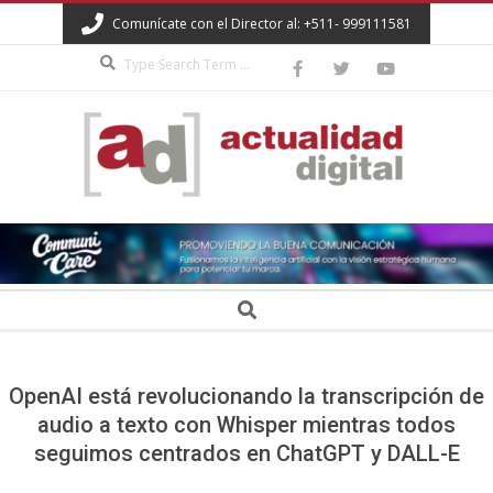
Skip
Comunícate con el Director al: +511- 999111581
to
Search
content
ACTUALIDAD
DIGITAL
Secondary
Search
Navigation
Menu
OpenAI está revolucionando la transcripción de
audio a texto con Whisper mientras todos
seguimos centrados en ChatGPT y DALL-E