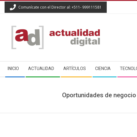
Skip
Comunícate con el Director al: +511- 999111581
to
content
ACTUALIDAD
Secondary
DIGITAL
INICIO
ACTUALIDAD
ARTÍCULOS
CIENCIA
TECNOL
Navigation
Menu
Oportunidades de negocio e