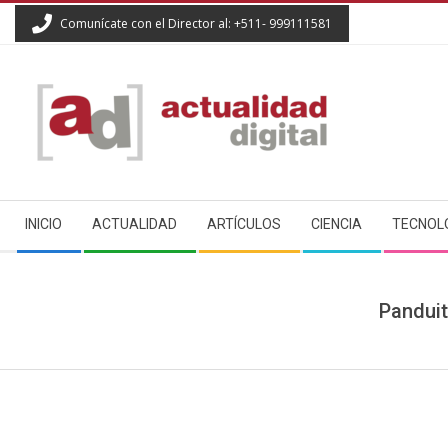
Skip
Comunícate con el Director al: +511- 999111581
to
content
ACTUALIDAD
Secondary
DIGITAL
INICIO
ACTUALIDAD
ARTÍCULOS
CIENCIA
TECNOL
Navigation
Menu
Panduit