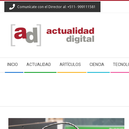
Skip
Comunícate con el Director al: +511- 999111581
to
content
ACTUALIDAD
Secondary
DIGITAL
INICIO
ACTUALIDAD
ARTÍCULOS
CIENCIA
TECNOL
Navigation
Menu