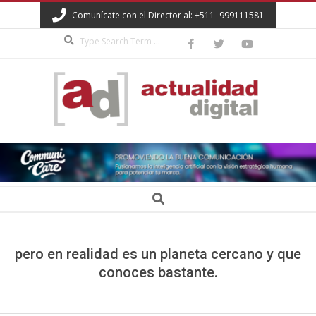
Skip
Comunícate con el Director al: +511- 999111581
to
Search
content
ACTUALIDAD
DIGITAL
Secondary
Search
Navigation
Menu
pero en realidad es un planeta cercano y que
conoces bastante.