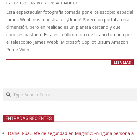
2023-
BY:
ARTURO CASTRO
IN:
ACTUALIDAD
12-
Esta espectacular fotografía tomada por el telescopio espacial
28
James Webb nos muestra a… ¡Urano! Parece un portal a otra
dimensión, pero en realidad es un planeta cercano y que
conoces bastante Esta es la última foto de Urano tomada por
el telescopio James Webb. Microsoft Copilot Bizum Amazon
Prime Video
LEER MÁS
Search
ENTRADAS RECIENTES
Daniel Púa, jefe de seguridad en Magnific: «ninguna persona a