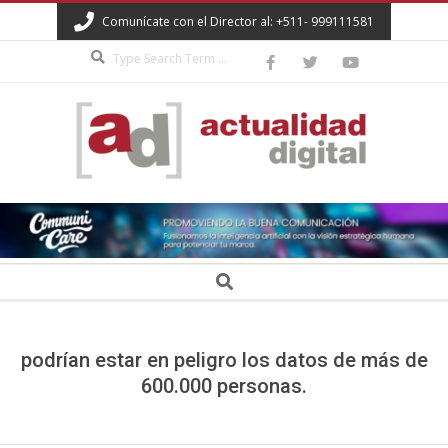
Skip
Comunícate con el Director al: +511- 999111581
to
Search
content
ACTUALIDAD
DIGITAL
Secondary
Search
Navigation
Menu
podrían estar en peligro los datos de más de
600.000 personas.