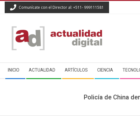
Skip
Comunícate con el Director al: +511- 999111581
to
content
ACTUALIDAD
Secondary
DIGITAL
INICIO
ACTUALIDAD
ARTÍCULOS
CIENCIA
TECNOL
Navigation
Menu
Policía de China d