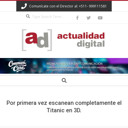
Skip
Comunícate con el Director al: +511- 999111581
to
Search
content
ACTUALIDAD
DIGITAL
Secondary
Search
Navigation
Menu
Por primera vez escanean completamente el
Titanic en 3D.