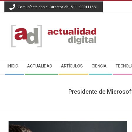
Skip
Comunícate con el Director al: +511- 999111581
to
content
ACTUALIDAD
Secondary
DIGITAL
INICIO
ACTUALIDAD
ARTÍCULOS
CIENCIA
TECNOL
Navigation
Menu
Presidente de Microsoft