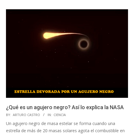
¿Qué es un agujero negro? Así lo explica la NASA
2020-
BY:
ARTURO CASTRO
IN:
CIENCIA
12-
Un agujero negro de masa estelar se forma cuando una
03
estrella de más de 20 masas solares agota el combustible en