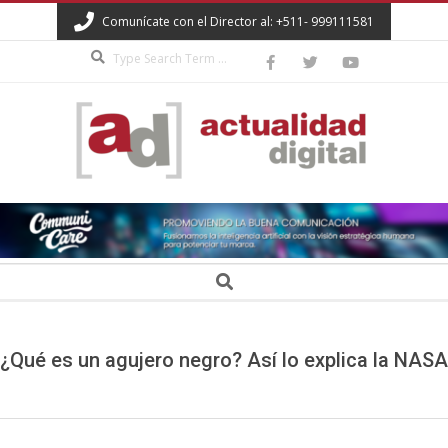
Skip
Comunícate con el Director al: +511- 999111581
to
Search
content
ACTUALIDAD
DIGITAL
Secondary
Search
Navigation
Menu
¿Qué es un agujero negro? Así lo explica la NASA