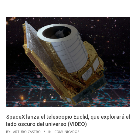
SpaceX lanza el telescopio Euclid, que explorará el
lado oscuro del universo (VIDEO)
2023-
BY:
ARTURO CASTRO
IN:
COMUNICADOS