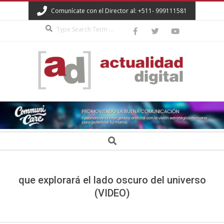
Skip
Comunícate con el Director al: +511- 999111581
to
Search
content
ACTUALIDAD
DIGITAL
Secondary
Search
Navigation
Menu
que explorará el lado oscuro del universo
(VIDEO)