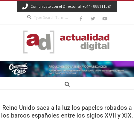
Skip
Comunícate con el Director al: +511- 999111581
to
Search
content
ACTUALIDAD
DIGITAL
Secondary
Search
Navigation
Menu
Reino Unido saca a la luz los papeles robados a
los barcos españoles entre los siglos XVII y XIX.