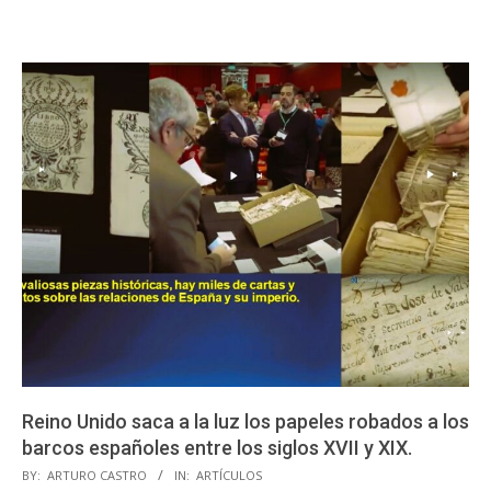
Reino Unido saca a la luz los papeles robados a los
barcos españoles entre los siglos XVII y XIX.
2023-
BY:
ARTURO CASTRO
IN:
ARTÍCULOS