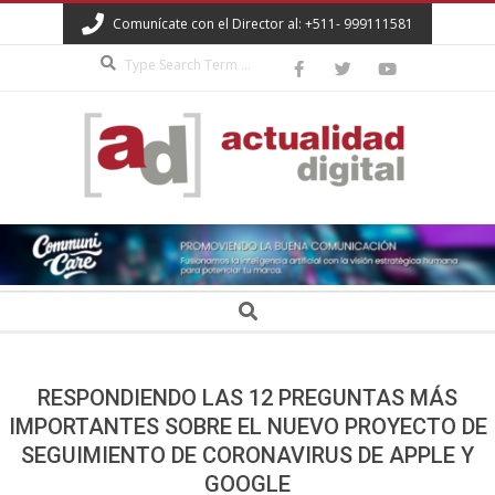
Skip
Comunícate con el Director al: +511- 999111581
to
Search
content
ACTUALIDAD
DIGITAL
Secondary
Search
Navigation
Menu
RESPONDIENDO LAS 12 PREGUNTAS MÁS
IMPORTANTES SOBRE EL NUEVO PROYECTO DE
SEGUIMIENTO DE CORONAVIRUS DE APPLE Y
GOOGLE