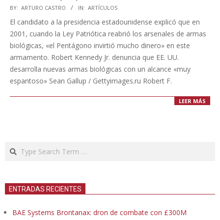
2023-
BY:
ARTURO CASTRO
IN:
ARTÍCULOS
08-
El candidato a la presidencia estadounidense explicó que en
15
2001, cuando la Ley Patriótica reabrió los arsenales de armas
biológicas, «el Pentágono invirtió mucho dinero» en este
armamento. Robert Kennedy Jr. denuncia que EE. UU.
desarrolla nuevas armas biológicas con un alcance «muy
espantoso» Sean Gallup / Gettyimages.ru Robert F.
LEER MÁS
Search
ENTRADAS RECIENTES
BAE Systems Brontanax: dron de combate con £300M