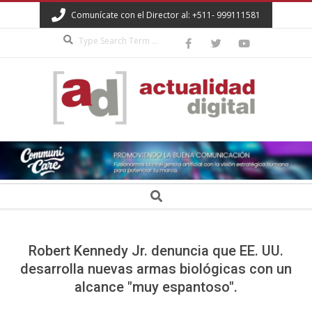
Skip
Comunícate con el Director al: +511- 999111581
to
Search
content
ACTUALIDAD
DIGITAL
Secondary
Search
Navigation
Menu
Robert Kennedy Jr. denuncia que EE. UU.
desarrolla nuevas armas biológicas con un
alcance "muy espantoso".