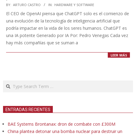
2025-
BY:
ARTURO CASTRO
IN:
HARDWARE Y SOFTWARE
03-
El CEO de OpenAI piensa que ChatGPT solo es el comienzo de
25
una evolución de la tecnología de inteligencia artificial que
podría impactar en la vida de los seres humanos. ChatGPT es
una IA potente Generado por IA Por: Pedro Venegas Cada vez
hay más compañías que se suman a
LEER MÁS
Search
ENTRADAS RECIENTES
BAE Systems Brontanax: dron de combate con £300M
China plantea detonar una bomba nuclear para destruir un