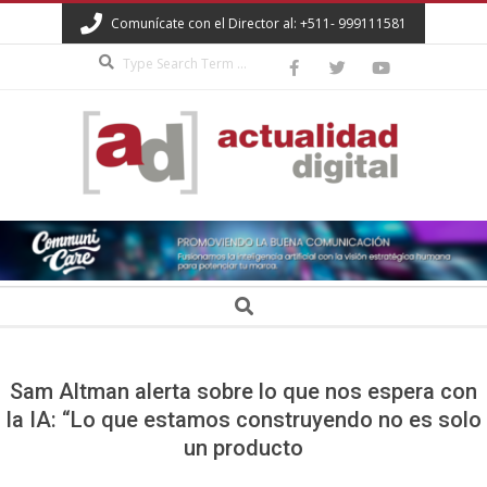
Skip
Comunícate con el Director al: +511- 999111581
to
Search
content
ACTUALIDAD
DIGITAL
Secondary
Search
Navigation
Menu
Sam Altman alerta sobre lo que nos espera con
la IA: “Lo que estamos construyendo no es solo
un producto