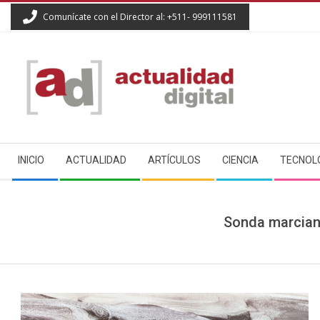
Skip
Comunícate con el Director al: +511- 999111581
to
content
ACTUALIDAD
Secondary
DIGITAL
INICIO
ACTUALIDAD
ARTÍCULOS
CIENCIA
TECNOL
Navigation
Menu
Sonda marciana