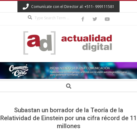
Skip
Comunícate con el Director al: +511- 999111581
to
Search
content
ACTUALIDAD
DIGITAL
Secondary
Search
Navigation
Menu
Subastan un borrador de la Teoría de la
Relatividad de Einstein por una cifra récord de 11
millones