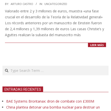
2021-
BY:
ARTURO CASTRO
IN:
UNCATEGORIZED
11-
Valorado entre 2 y 3 millones de euros, muestra «una fase
24
crucial en el desarrollo de la Teoría de la Relatividad general»
Los récords anteriores por un manuscrito de Einstein fueron
de 2,4 millones y 1,39 millones de euros Las casas Christie’s y
Aguttes realizan la subasta del manuscrito más
LEER MÁS
Search
ENTRADAS RECIENTES
BAE Systems Brontanax: dron de combate con £300M
China plantea detonar una bomba nuclear para destruir un