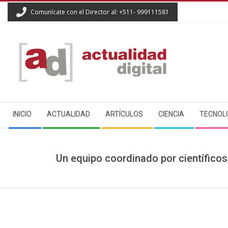
Skip
Comunícate con el Director al: +511- 999111581
to
content
ACTUALIDAD
Secondary
DIGITAL
INICIO
ACTUALIDAD
ARTÍCULOS
CIENCIA
TECNOL
Navigation
Menu
Un equipo coordinado por científicos