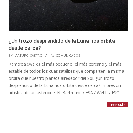
¿Un trozo desprendido de la Luna nos orbita
desde cerca?
2023-
BY:
ARTURO CASTRO
IN:
COMUNICADOS
05-
Kamo’oalewa es el más pequeño, el más cercano y el más
04
estable de todos los cuasisatélites que comparten la misma
órbita que nuestro planeta alrededor del Sol. ¿Un trozo
desprendido de la Luna nos orbita desde cerca? Impresión
artística de un asteroide. N. Bartmann / ESA / Webb / ESO
LEER MÁS