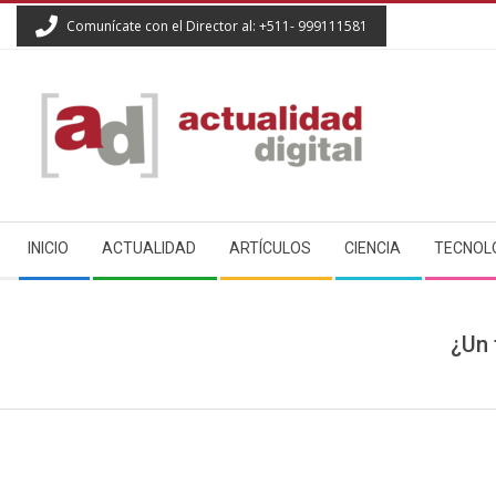
Skip
Comunícate con el Director al: +511- 999111581
to
content
ACTUALIDAD
Secondary
DIGITAL
INICIO
ACTUALIDAD
ARTÍCULOS
CIENCIA
TECNOL
Navigation
Menu
¿Un 