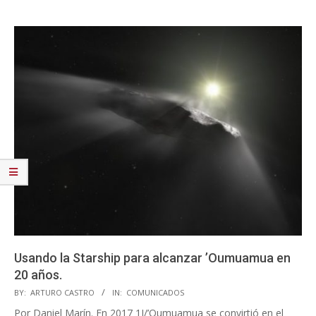
Usando la Starship para alcanzar ’Oumuamua en
20 años.
2023-
BY:
ARTURO CASTRO
IN:
COMUNICADOS
07-
Por Daniel Marín. En 2017 1I/’Oumuamua se convirtió en el