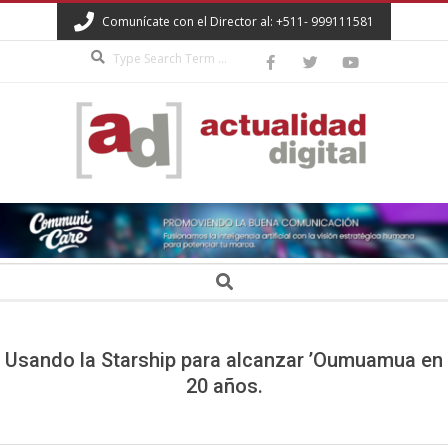
Skip
Comunícate con el Director al: +511- 999111581
to
Search
content
ACTUALIDAD
DIGITAL
Secondary
Search
Navigation
Menu
Usando la Starship para alcanzar ’Oumuamua en
20 años.