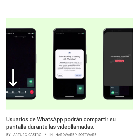
Usuarios de WhatsApp podrán compartir su
pantalla durante las videollamadas.
2023-
BY:
ARTURO CASTRO
IN:
HARDWARE Y SOFTWARE