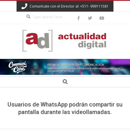
Skip
Comunícate con el Director al: +511- 999111581
to
Search
content
ACTUALIDAD
DIGITAL
Secondary
Search
Navigation
Menu
Usuarios de WhatsApp podrán compartir su
pantalla durante las videollamadas.