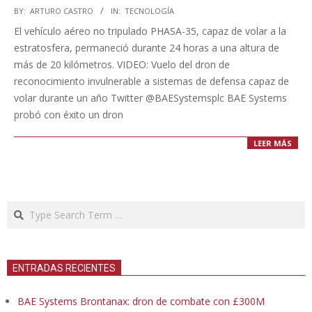
2023-
BY:
ARTURO CASTRO
IN:
TECNOLOGÍA
07-
El vehículo aéreo no tripulado PHASA-35, capaz de volar a la
27
estratosfera, permaneció durante 24 horas a una altura de
más de 20 kilómetros. VIDEO: Vuelo del dron de
reconocimiento invulnerable a sistemas de defensa capaz de
volar durante un año Twitter @BAESystemsplc BAE Systems
probó con éxito un dron
LEER MÁS
Search
ENTRADAS RECIENTES
BAE Systems Brontanax: dron de combate con £300M