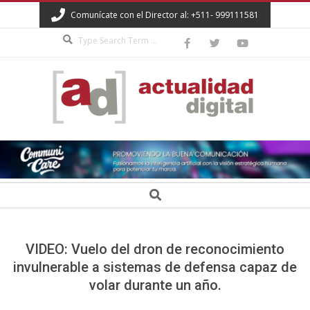
Skip
Comunícate con el Director al: +511- 999111581
to
Search
content
ACTUALIDAD
DIGITAL
Secondary
Search
Navigation
Menu
VIDEO: Vuelo del dron de reconocimiento
invulnerable a sistemas de defensa capaz de
volar durante un año.